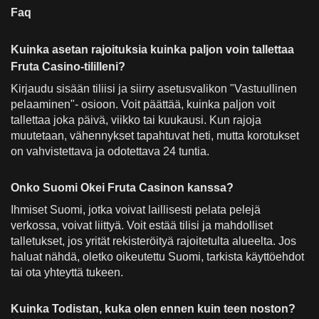
Faq
Kuinka asetan rajoituksia kuinka paljon voin tallettaa
Fruta Casino-tililleni?
Kirjaudu sisään tiliisi ja siirry asetusvalikon "Vastuullinen
pelaaminen"- osioon. Voit päättää, kuinka paljon voit
tallettaa joka päivä, viikko tai kuukausi. Kun rajoja
muutetaan, vähennykset tapahtuvat heti, mutta korotukset
on vahvistettava ja odotettava 24 tuntia.
Onko Suomi Okei Fruta Casinon kanssa?
Ihmiset Suomi, jotka voivat laillisesti pelata pelejä
verkossa, voivat liittyä. Voit estää tilisi ja mahdolliset
talletukset, jos yrität rekisteröityä rajoitetulta alueelta. Jos
haluat nähdä, oletko oikeutettu Suomi, tarkista käyttöehdot
tai ota yhteyttä tukeen.
Kuinka Todistan, kuka olen ennen kuin teen noston?