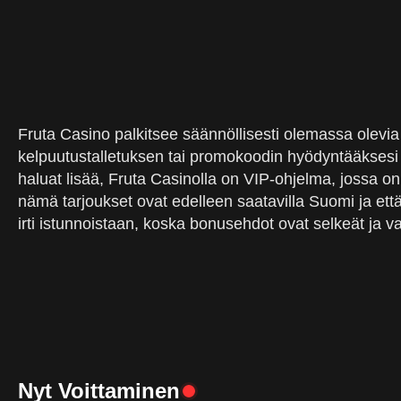
Fruta Casino palkitsee säännöllisesti olemassa olevia p
kelpuutustalletuksen tai promokoodin hyödyntääksesi nä
haluat lisää, Fruta Casinolla on VIP-ohjelma, jossa on
nämä tarjoukset ovat edelleen saatavilla Suomi ja ett
irti istunnoistaan, koska bonusehdot ovat selkeät ja 
Nyt Voittaminen