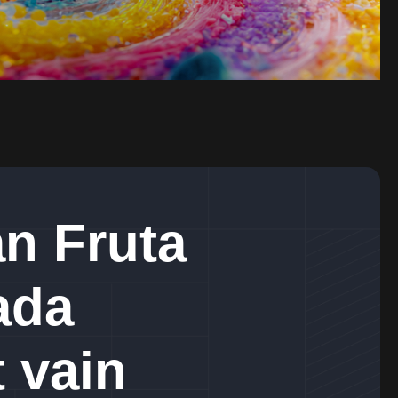
n Fruta
ada
t vain