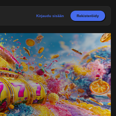
Kirjaudu sisään
Rekisteröidy