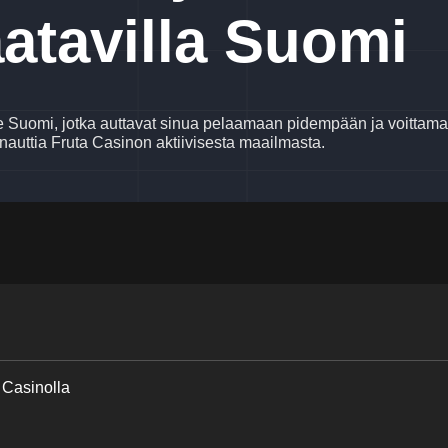
aatavilla Suomi
jille Suomi, jotka auttavat sinua pelaamaan pidempään ja voit
 nauttia Fruta Casinon aktiivisesta maailmasta.
a Casinolla