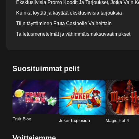
Eksklusiivisia Promo Koodit Ja Tarjoukset, Jotka Vain K
Kuinka löytää ja käyttää eksklusiivisia tarjouksia
Tilin täyttäminen Fruta Casinolle Vaiheittain
Talletusmenetelmät ja vähimmäismaksuvaatimukset
Kuinka Nostaa Voitot Ja Cashout Nopeudet
Maksimivoitot, vedonlyöntirajoitukset ja bonuslippikset
Katse Fruta Casino Bonuksiin
Suosituimmat pelit
Fruit Blox
Joker Explosion
Magic Hot 4
Voittajamme