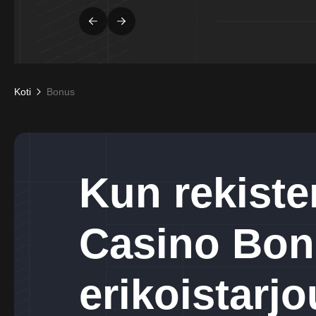
Koti
Bonus
Kun rekiste
Casino Bon
erikoistarjo