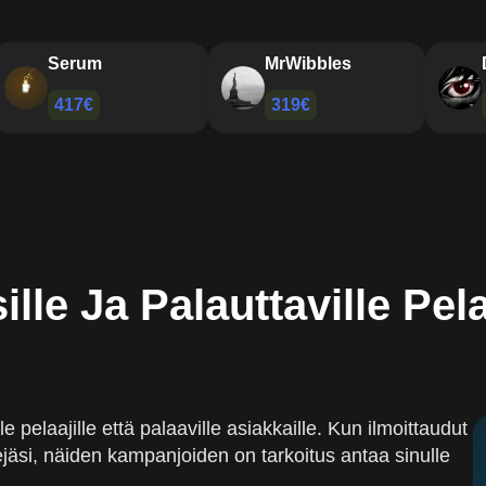
Xenon
Serum
213€
417€
le Ja Palauttaville Pela
e pelaajille että palaaville asiakkaille. Kun ilmoittaudut
jäsi, näiden kampanjoiden on tarkoitus antaa sinulle