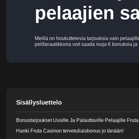
pelaajien s
Meillä on houkuttelevia tarjouksia vain pelaa
pelifanaatikkona voit saada isoja € bonuksia ja
Sisällysluettelo
Bonustarjoukset Uusille Ja Palauttaville Pelaajille Frut
Hanki Fruta Casinon tervetuliaisbonus jo tänään!