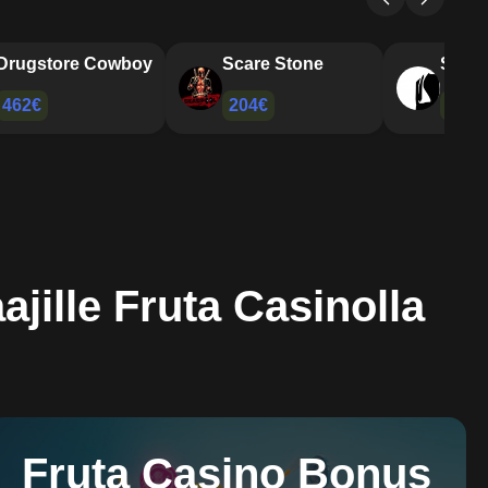
MrWibbles
Drugstore Cowboy
Scare
319€
462€
204€
ajille Fruta Casinolla
Fruta Casino Bonus